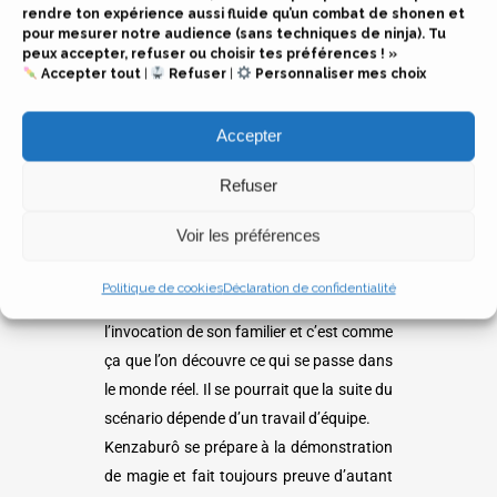
rendre ton expérience aussi fluide qu’un combat de shonen et
conséquences sur le scénario du jeu…
pour mesurer notre audience (sans techniques de ninja). Tu
peux accepter, refuser ou choisir tes préférences ! »
encore faudrait-il qu’il s’en rende compte !
Accepter tout
|
Refuser
|
Personnaliser mes choix
Le tome 2 :
Accepter
On découvre que chaque élève est associé
Refuser
à un familier doté d’une affinité
élémentaire. Une fois que l’héroïne Anna a
Voir les préférences
invoqué le sien, Kenzaburô pense passer
totalement inaperçu… ou pas !
Politique de cookies
Déclaration de confidentialité
Une intervention étonnante a lieu pendant
l’invocation de son familier et c’est comme
ça que l’on découvre ce qui se passe dans
le monde réel. Il se pourrait que la suite du
scénario dépende d’un travail d’équipe.
Kenzaburô se prépare à la démonstration
de magie et fait toujours preuve d’autant