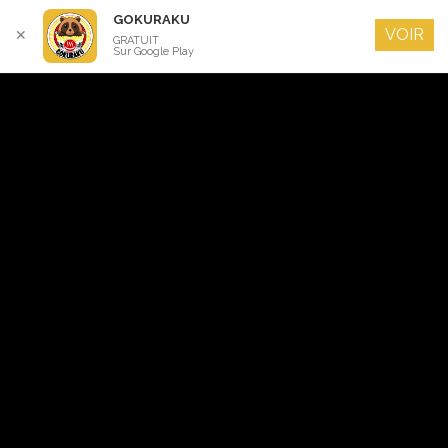
GOKURAKU
VOIR
✕
GRATUIT
Sur Google Play