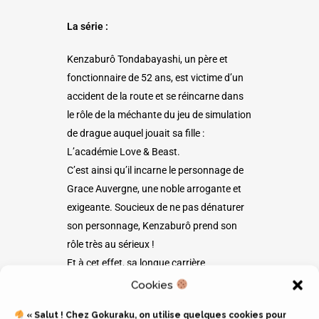
La série :
Kenzaburô Tondabayashi, un père et
fonctionnaire de 52 ans, est victime d’un
accident de la route et se réincarne dans
le rôle de la méchante du jeu de simulation
de drague auquel jouait sa fille :
L’académie Love & Beast.
C’est ainsi qu’il incarne le personnage de
Grace Auvergne, une noble arrogante et
exigeante. Soucieux de ne pas dénaturer
son personnage, Kenzaburô prend son
rôle très au sérieux !
Et à cet effet, sa longue carrière
professionnelle et son expérience de père
Cookies
vont lui être très utiles.
« Salut ! Chez Gokuraku, on utilise quelques cookies pour
Mais pas sûr que cela soit sans