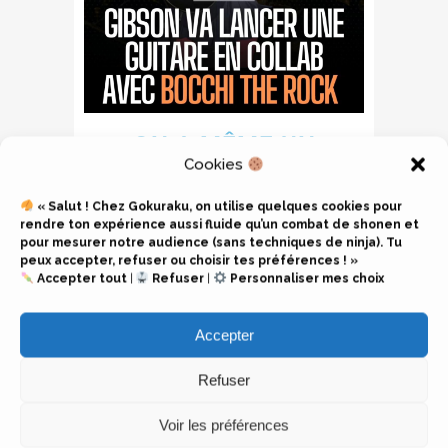
ON A MÊME UN
TRAILER DE
Cookies
PRÉSENTATION DE LA
« Salut ! Chez Gokuraku, on utilise quelques cookies pour
NOUVELLE AVENTURE !
rendre ton expérience aussi fluide qu’un combat de shonen et
pour mesurer notre audience (sans techniques de ninja). Tu
Gibson, célèbre marque d’instruments de
peux accepter, refuser ou choisir tes préférences ! »
Accepter tout
|
Refuser
|
Personnaliser mes choix
musique, a annoncé son partenariat avec
Bocchi The Rock ! pour lancer une guitare
Accepter
en édition limitée.
Refuser
L’annonce a été faite au Japon via
Crunchyroll et la collaboration comportera
Voir les préférences
une version Les Paul Custom – le même