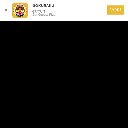
GOKURAKU
VOIR
✕
GRATUIT
Sur Google Play