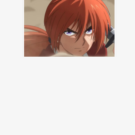
Nouveau trailer pour le nouvel anime
Rurouni Kenshin
TAGS:
Bocchi the rock
,
gibson
,
musique
,
partenariat