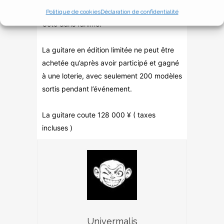
modèle utilisé par le personnage Hitori
Politique de cookies
Déclaration de confidentialité
Goto dans l’anime.
La guitare en édition limitée ne peut être
achetée qu’après avoir participé et gagné
à une loterie, avec seulement 200 modèles
sortis pendant l’événement.
La guitare coute 128 000 ¥ ( taxes
incluses )
Univermalis