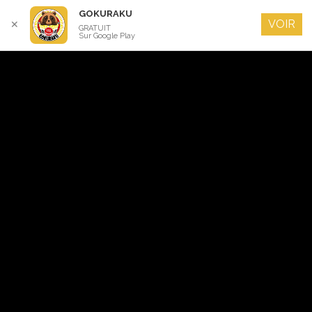
GOKURAKU
VOIR
✕
GRATUIT
Sur Google Play