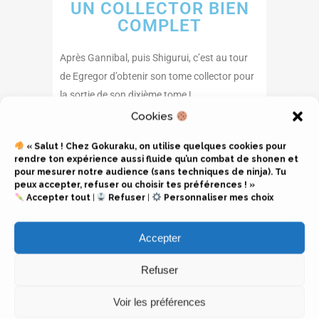
UN COLLECTOR BIEN
COMPLET
Après Gannibal, puis Shigurui, c’est au tour
de Egregor d’obtenir son tome collector pour
la sortie de son dixième tome !
Cette édition sortira également le 10 Août
Cookies
2023 (à l’image des deux précédents
« Salut ! Chez Gokuraku, on utilise quelques cookies pour
dévoilés) et contiendra :
rendre ton expérience aussi fluide qu’un combat de shonen et
pour mesurer notre audience (sans techniques de ninja). Tu
Le tome 10 de Egregor et sa jaquette
peux accepter, refuser ou choisir tes préférences ! »
Accepter tout
|
Refuser
|
Personnaliser mes choix
réversible
Un petit coffret
Accepter
10 Cartes Postales
Un poster
Refuser
Cette édition au prix de 12,95€ est déjà pré-
commandable sur les sites Anime-Store et
Voir les préférences
Amazon mais devrait être également