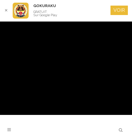
GOKURAKU
VOIR
✕
GRATUIT
Sur Google Play