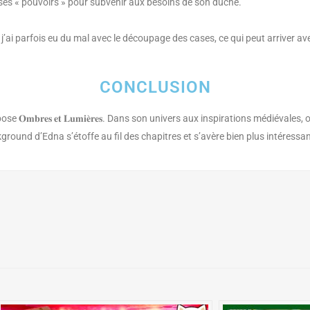
e ses « pouvoirs » pour subvenir aux besoins de son duché.
 j’ai parfois eu du mal avec le découpage des cases, ce qui peut arriver
CONCLUSION
𝐦𝐛𝐫𝐞𝐬 𝐞𝐭 𝐋𝐮𝐦𝐢𝐞̀𝐫𝐞𝐬. Dans son univers aux inspirations médiévales,
round d’Edna s’étoffe au fil des chapitres et s’avère bien plus intéressa