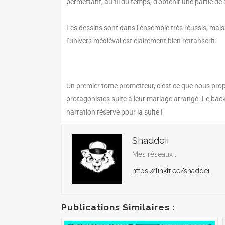
permettant, au fil du temps, d’obtenir une partie d
Les dessins sont dans l’ensemble très réussis, mais
l’univers médiéval est clairement bien retranscrit.
Un premier tome prometteur, c’est ce que nous propose 𝐎
protagonistes suite à leur mariage arrangé. Le backg
narration réserve pour la suite !
Shaddeii
Mes réseaux :
https://linktr.ee/shaddei
Publications Similaires :