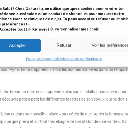
« Salut ! Chez Gokuraku, on utilise quelques cookies pour rendre ton
périence aussi fluide qu’un combat de shonen et pour mesurer notre
dience (sans techniques de ninja). Tu peux accepter, refuser ou choisir
s préférences ! »
Accepter tout
|
Refuser
|
Personnaliser mes choix
Accepter
Refuser
Voir les préférence
MON AVIS
Politique de cookies
Déclaration de confidentialité
homme réputé pour son intransigeance et sa violence. Afin de lui échapper, 
er pour Ayna. Edna « apprend » alors les bonnes manières dans un temps re
haite le comprendre et en apprendre plus sur lui. Malheureusement pour 
et découvre petit à petit les différentes facettes de son époux, qui ne doit 
’Edna et dans sa nouvelle « place » aux côtés du duc. Après la fameuse scè
ique que prévu et surtout très éloigné de son statut de « servante ». Sa r