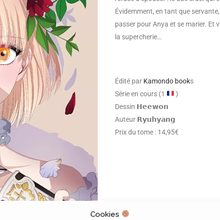
Évidemment, en tant que servante, E
passer pour Anya et se marier. Et vu
la supercherie…
Édité par
Kamondo book
s
Série en cours (1
)
Dessin 𝗛𝗲𝗲𝘄𝗼𝗻
Auteur 𝗥𝘆𝘂𝗵𝘆𝗮𝗻𝗴
Prix du tome : 14,95€
Cookies