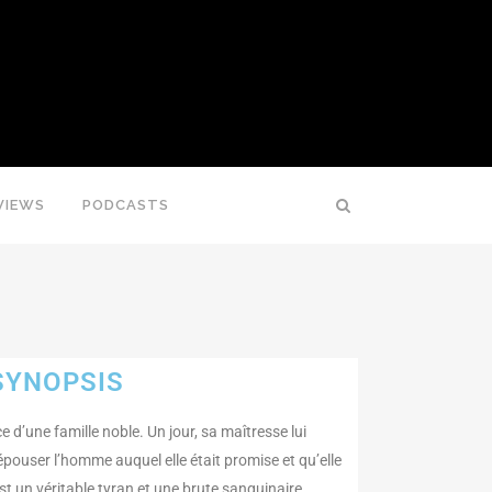
VIEWS
PODCASTS
SYNOPSIS
 d’une famille noble. Un jour, sa maîtresse lui
pouser l’homme auquel elle était promise et qu’elle
est un véritable tyran et une brute sanguinaire.