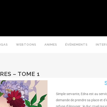
NGAS
WEBTOONS
ANIMES
ÉVÈNEMENTS
INTER
RES – TOME 1
Simple servante, Edna est au service
demande de prendre sa place et d’é
refuse d’épouser : le duc cruel qui 