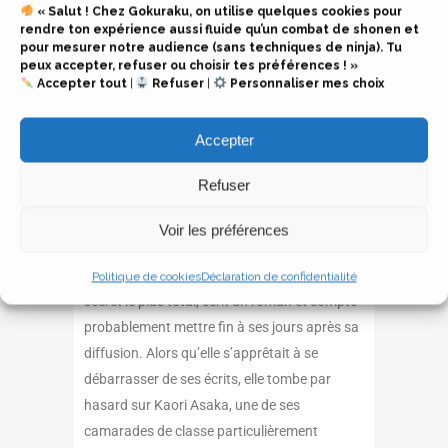
« Salut ! Chez Gokuraku, on utilise quelques cookies pour
celle-ci lui fait un retour des plus inattendus.
rendre ton expérience aussi fluide qu’un combat de shonen et
pour mesurer notre audience (sans techniques de ninja). Tu
INFOS
peux accepter, refuser ou choisir tes préférences ! »
Accepter tout
|
Refuser
|
Personnaliser mes choix
Édité par
@meianfr
Série en cours (2
/ 6
terminée)
Accepter
Manga 𝗬𝘂𝗮𝗺𝗮
Refuser
Prix du tome : 7,95€
MON AVIS
Voir les préférences
Shizuku est une lycéenne asociale qui, dans le
Politique de cookies
Déclaration de confidentialité
secret le plus total, écrit un roman et compte
probablement mettre fin à ses jours après sa
diffusion. Alors qu’elle s’apprêtait à se
débarrasser de ses écrits, elle tombe par
hasard sur Kaori Asaka, une de ses
camarades de classe particulièrement