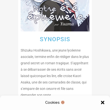
SYNOPSIS
Shizuku Hoshikawa, une jeune lycéenne
asociale, termine enfin de rédiger dans le plus
grand secret un roman tragique. S’apprêtant
à se débarrasser de ses écrits sans avoir
laissé quiconque les lire, elle croise Kaori
Asaka, une de ses camarades de classe, qui
s’empare de son oeuvre et file sans
demander son reste.
Shizuku s’attend à ne recevoir que du mépris
Cookies
de la part de Kaori, mais à sa grande surprise,