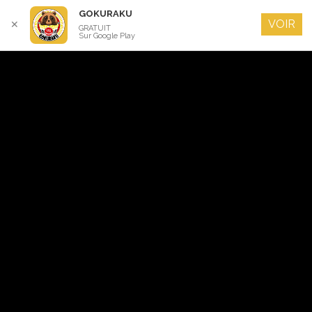
GOKURAKU
VOIR
✕
GRATUIT
Sur Google Play