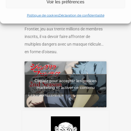
Voir les préférences
Sunraku est un passionné de jeux vidéo, il
s’essaye aux pires jeux existants. Un jour il
Politique de cookies
Déclaration de confidentialité
décide de s’attaquer au MMORPG Shangri-La
Frontier, jeu aux trente millions de membres
inscrits, il va devoir faire affronter de
multiples dangers avec un masque ridicule…
en forme d’oiseau.
Cliquez pour accepter les cookies
marketing et activer ce contenu