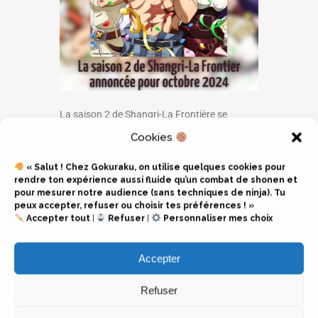
La saison 2 de Shangri-La Frontière se
dévoile avec ce nouveau trailer!
Cookies
Elle a été annoncée pour octobre 2024.
« Salut ! Chez Gokuraku, on utilise quelques cookies pour
rendre ton expérience aussi fluide qu’un combat de shonen et
pour mesurer notre audience (sans techniques de ninja). Tu
le studio
C2C
sera en charge de la réalisation.
peux accepter, refuser ou choisir tes préférences ! »
Accepter tout
|
Refuser
|
Personnaliser mes choix
L’anime est disponible sur
Crunchyroll
Accepter
Le manga est disponible chez
Glénat éditions
Refuser
SYNOPSIS