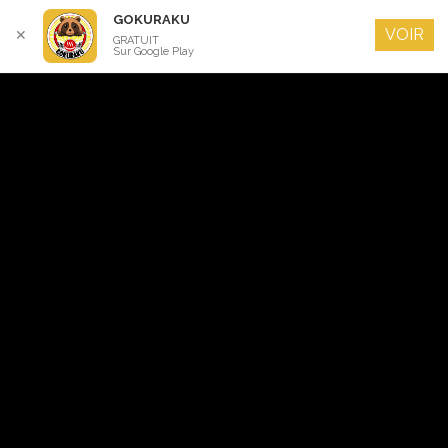
GOKURAKU
VOIR
✕
GRATUIT
Sur Google Play